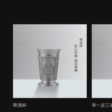
啤酒杯
举一反三