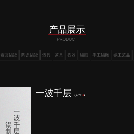
产品展示
景泰蓝锡罐
陶瓷锡罐
酒具
茶具
香器
锡画
手工锡雕
锡工艺品
一波千层
(人气:
4
)