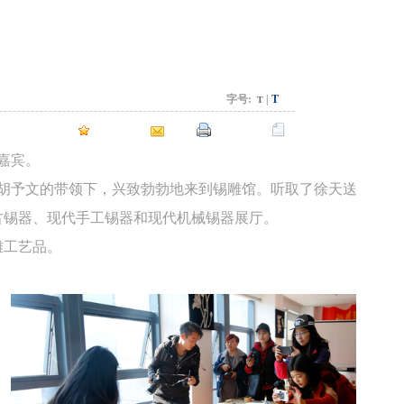
字号:
|
T
T
加入收藏
电邮
打印文章
写信给编辑
嘉宾。
长胡予文的带领下，兴致勃勃地来到锡雕馆。听取了徐天送
古锡器、现代手工锡器和现代机械锡器展厅。
雕工艺品。