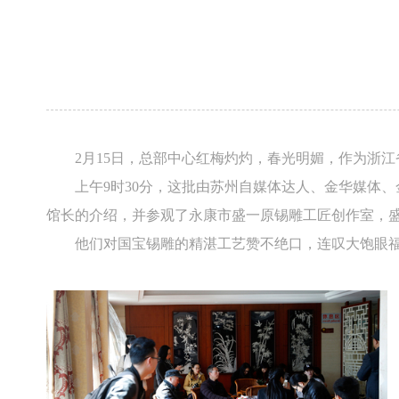
2月15日，总部中心红梅灼灼，春光明媚，作为浙
上午9时30分，这批由苏州自媒体达人、金华媒体
馆长的介绍，并参观了永康市盛一原锡雕工匠创作室，
他们对国宝锡雕的精湛工艺赞不绝口，连叹大饱眼